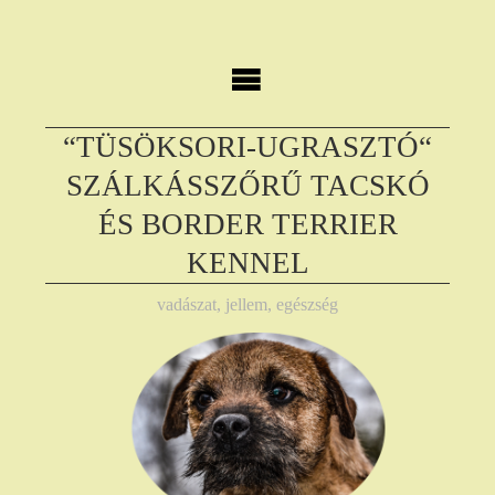
Skip
to
content
“TÜSÖKSORI-UGRASZTÓ“
SZÁLKÁSSZŐRŰ TACSKÓ
ÉS BORDER TERRIER
KENNEL
vadászat, jellem, egészség