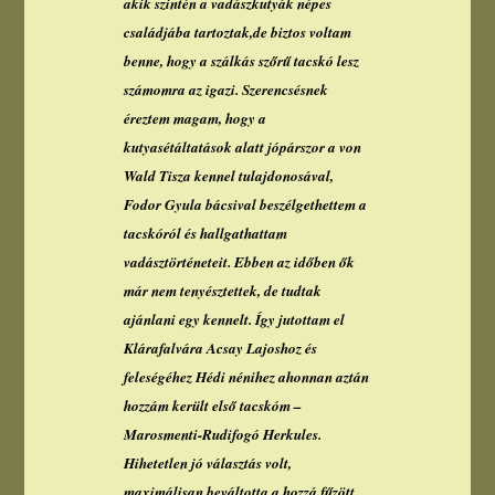
akik szintén a vadászkutyák népes
családjába tartoztak,de biztos voltam
benne, hogy a szálkás szőrű tacskó lesz
számomra az igazi. Szerencsésnek
éreztem magam, hogy a
kutyasétáltatások alatt jópárszor a von
Wald Tisza kennel tulajdonosával,
Fodor Gyula bácsival beszélgethettem a
tacskóról és hallgathattam
vadásztörténeteit. Ebben az időben ők
már nem tenyésztettek, de tudtak
ajánlani egy kennelt. Így jutottam el
Klárafalvára Acsay Lajoshoz és
feleségéhez Hédi nénihez ahonnan aztán
hozzám került első tacskóm –
Marosmenti-Rudifogó Herkules.
Hihetetlen jó választás volt,
maximálisan beváltotta a hozzá fűzött