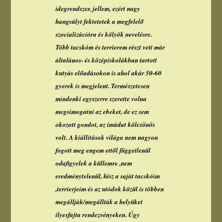
idegrendszer, jellem, ezért nagy
hangsúlyt fektetetek a megfelelő
szocializációra és kölyök nevelésre.
Több tacskóm és terrierem részt vett már
általános- és középiskolákban tartott
kutyás előadásokon is ahol akár 50-60
gyerek is megjelent. Természetesen
mindenki egyszerre szerette volna
megsimogatni az ebeket, de ez sem
okozott gondot, az imádat kölcsönös
volt. A kiállítások világa nem nagyon
fogott meg engem ettől függetlenül
odafigyelek a küllemre ,nem
eredménytelenül, hisz a saját tacskóim
,terrierjeim és az utódok közül is többen
megállják/megállták a helyüket
ilyesfajta rendezvényeken. Úgy