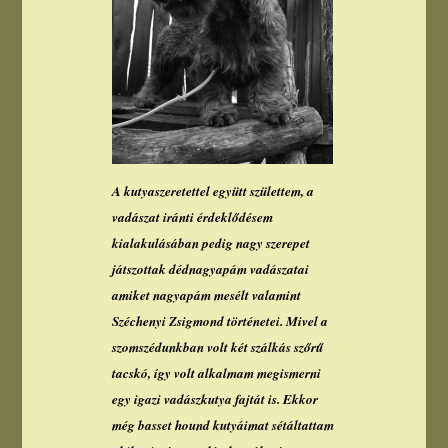
A kutyaszeretettel együtt születtem, a
vadászat iránti érdeklődésem
kialakulásában pedig nagy szerepet
játszottak dédnagyapám vadászatai
amiket nagyapám mesélt valamint
Széchenyi Zsigmond történetei. Mivel a
szomszédunkban volt két szálkás szőrű
tacskó, így volt alkalmam megismerni
egy igazi vadászkutya fajtát is. Ekkor
még basset hound kutyáimat sétáltattam