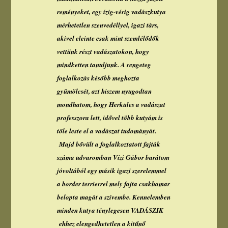
reményeket, egy ízig-vérig vadászkutya
mérhetetlen szenvedéllyel, igazi társ,
akivel eleinte csak mint szemlélődők
vettünk részt vadászatokon, hogy
mindketten tanuljunk. A rengeteg
foglalkozás később meghozta
gyümölcsét, azt hiszem nyugodtan
mondhatom, hogy Herkules a vadászat
professzora lett, idővel több kutyám is
tőle leste el a vadászat tudományát.
Majd bővült a foglalkoztatott fajták
száma udvaromban Vízi Gábor barátom
jóvoltából egy másik igazi szerelemmel
a border terrierrel mely fajta csakhamar
belopta magát a szívembe. Kennelemben
minden kutya ténylegesen VADÁSZIK
ehhez elengedhetetlen a kitűnő