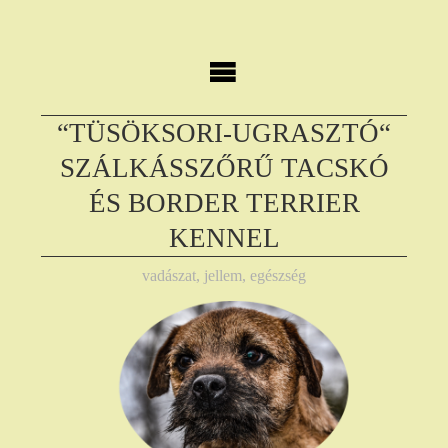
Skip
to
content
“TÜSÖKSORI-UGRASZTÓ“
SZÁLKÁSSZŐRŰ TACSKÓ
ÉS BORDER TERRIER
KENNEL
vadászat, jellem, egészség