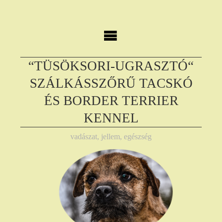
Skip
to
content
“TÜSÖKSORI-UGRASZTÓ“
SZÁLKÁSSZŐRŰ TACSKÓ
ÉS BORDER TERRIER
KENNEL
vadászat, jellem, egészség