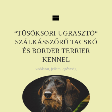
Skip
to
content
“TÜSÖKSORI-UGRASZTÓ“
SZÁLKÁSSZŐRŰ TACSKÓ
ÉS BORDER TERRIER
KENNEL
vadászat, jellem, egészség