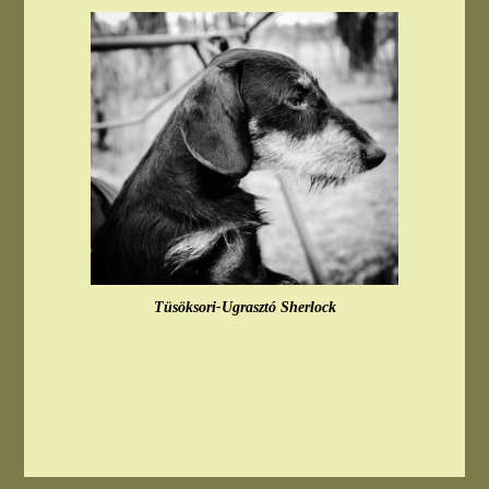
Tüsöksori-Ugrasztó Sherlock