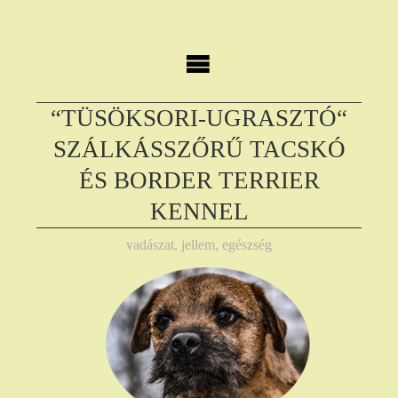
Skip
to
content
“TÜSÖKSORI-UGRASZTÓ“
SZÁLKÁSSZŐRŰ TACSKÓ
ÉS BORDER TERRIER
KENNEL
vadászat, jellem, egészség