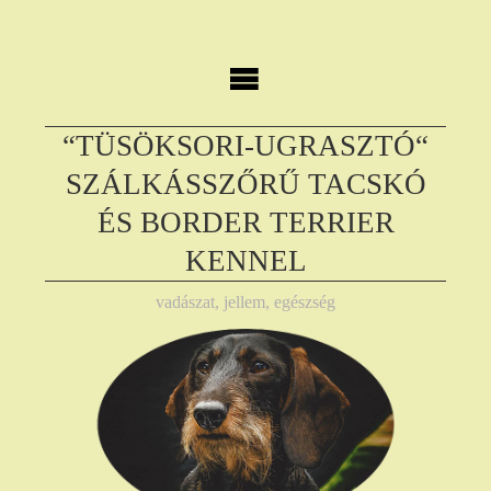
Skip
to
content
“TÜSÖKSORI-UGRASZTÓ“
SZÁLKÁSSZŐRŰ TACSKÓ
ÉS BORDER TERRIER
KENNEL
vadászat, jellem, egészség